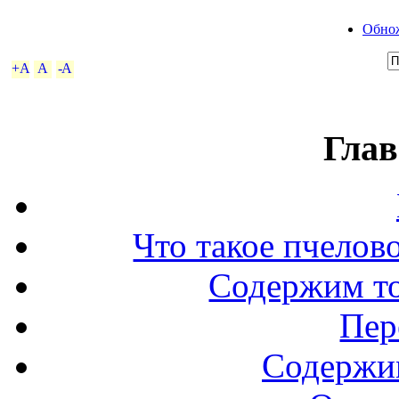
Обнож
+A
A
-A
Глав
Что такое пчелов
Содержим то
Пер
Содержи