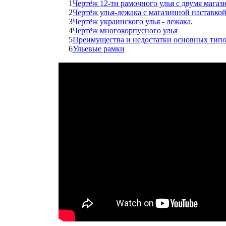
1
Чертёж 12-ти рамочного улья с двумя мага
2
Чертёж улья-лежака с магазинной наставкой
3
Чертёж украинского улья - лежака.
4
Чертёж многокорпусного улья
5
Преимущества и недостатки основных типо
6
Ульевые рамки