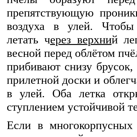
препятствующую проник
воз­духа в улей. Чтоб
летать ч
ерез верхни
й ле
весной перед облётом пчё
при­бивают снизу брусок
прилетной доски и об­ле
в улей. Оба летка отк
ступлением устойчивой т
Если в многокорпусных