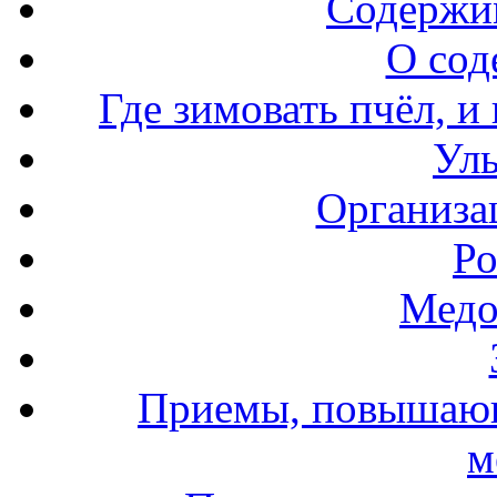
Содержи
О сод
Где зимовать пчёл, и
Уль
Организа
Ро
Медо
Приемы, повышающ
м