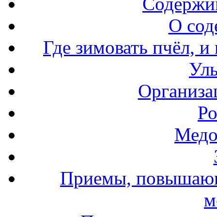
Содержи
О сод
Где зимовать пчёл, и
Уль
Организа
Ро
Медо
Приемы, повышающ
м