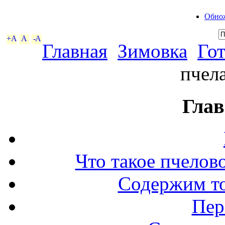
Обнож
+A
A
-A
Главная
Зимовка
Гот
пчел
Глав
Что такое пчелов
Содержим то
Пер