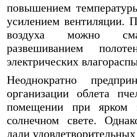
повышением температуры
усилением вентиляции. 
воздуха можно сма
развешиванием полотен
электрических влагорасп
Неоднократно предпри
организации облета пч
помещении при ярком э
солнечном свете. Одна
дали удовлетворитель­ных