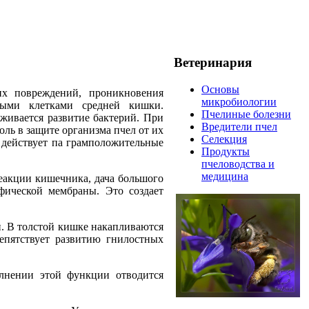
Ветеринария
Основы
их повреждений, проникновения
микробиологии
ьными клетками средней кишки.
Пчелиные болезни
живается развитие бактерий. При
Вредители пчел
ль в защите организма пчел от их
Селекция
 действует па грамположительные
Продукты
пчеловодства и
медицина
еакции кишечника, дача большого
фической мембраны. Это создает
й. В толстой кишке накапливаются
епятствует развитию гнилостных
олнении этой функции отводится