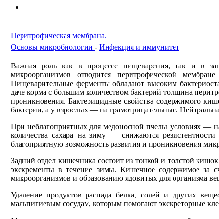
Перитрофическая мембрана.
Основы микробиологии
-
Инфекция и иммунитет
Важная роль как в процессе пищеварения, так и в за
микроорганизмов отводится перитрофической мембране
Пищеварительные ферменты обладают высоким бактериостат
даче корма с большим количеством бактерий толщина перитро
проникновения. Бактерицидные свойства со­держимого кише
бактерии, а у взрослых — на грамотрицательные. Нейтральн
При неблагоприятных для медоносной пчелы условиях — нал
количества сахара на зиму — снижаются резистентности
благоприятную возможность развития и проникновения микро
Задний отдел кишечника состоит из тонкой и толс­той кишо
экскременты в течение зимы. Кишечное содержимое за сч
микроорга­низмов и образованию ядовитых для организма ве­
Удаление продуктов распада белка, солей и других вещ
мальпигиевым сосудам, которым помогают экскреторные клет