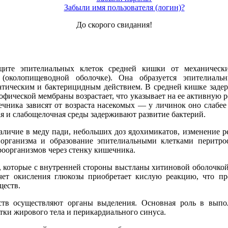
Забыли имя пользователя (логин)?
До скорого свидания!
щите эпителиальных клеток средней кишки от меха­ническ
 (околопищеводной оболочке). Она образуется эпителиал
ическим и бактерицидным дейст­вием. В средней кишке задер
фической мембраны возрастает, что указывает на ее активную ро
чника зависят от возраста насекомых — у личинок оно слабее
ая и слабощелочная среды задерживают развитие бактерий.
ичие в меду пади, небольших доз ядохими­катов, изменение р
 организма и образование эпителиальными клетками перитро
организ­мов через стенку кишечника.
к, которые с внутренней стороны выстланы хитиновой оболочко
ет окисления глюкозы приобретает кислую реак­цию, что пр
ществ.
еств осуществляют органы выделения. Основная роль в вып
ки жи­рового тела и перикардиального синуса.