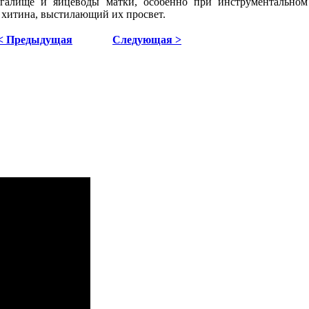
галище и яйцеводы матки, особенно при инструментальном
хитина, выстилающий их просвет.
< Предыдущая
Следующая >