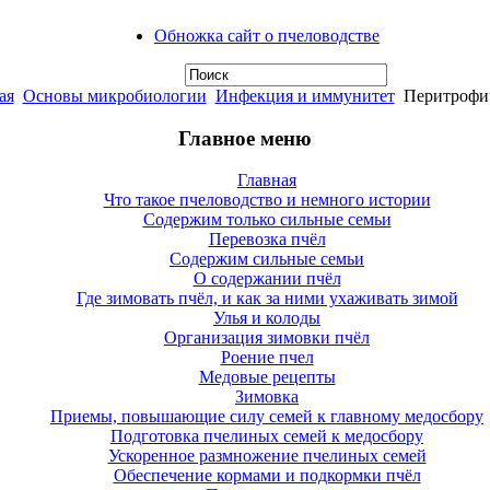
Обножка сайт о пчеловодстве
ая
Основы микробиологии
Инфекция и иммунитет
Перитрофич
Главное меню
Главная
Что такое пчеловодство и немного истории
Содержим только сильные семьи
Перевозка пчёл
Содержим сильные семьи
О содержании пчёл
Где зимовать пчёл, и как за ними ухаживать зимой
Улья и колоды
Организация зимовки пчёл
Роение пчел
Медовые рецепты
Зимовка
Приемы, повышающие силу семей к главному медосбору
Подготовка пчелиных семей к медосбору
Ускоренное размножение пчелиных семей
Обеспечение кормами и подкормки пчёл