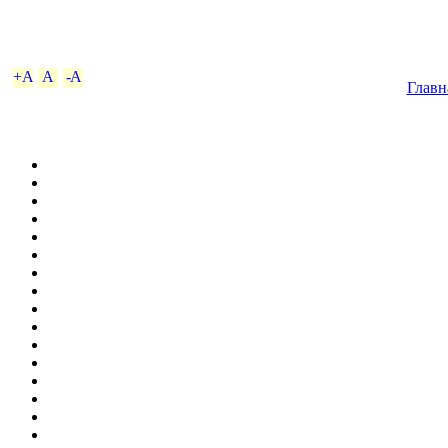
+A
A
-A
Главн