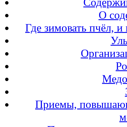
Содержи
О сод
Где зимовать пчёл, и
Уль
Организа
Ро
Медо
Приемы, повышающ
м