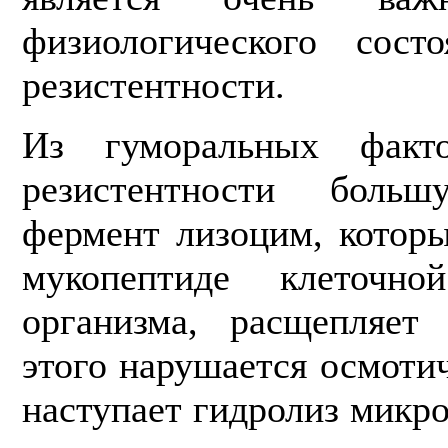
физиологического сос
резистентности.
Из гуморальных факто
резистентно­сти бол
фермент лизоцим, которы
мукопептиде клеточн
организма, расщепляет 
этого нарушается осмоти
наступает гидролиз микр