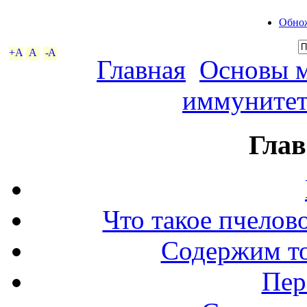
Обнож
+A
A
-A
Главная
Основы 
иммуните
Глав
Что такое пчелов
Содержим то
Пер