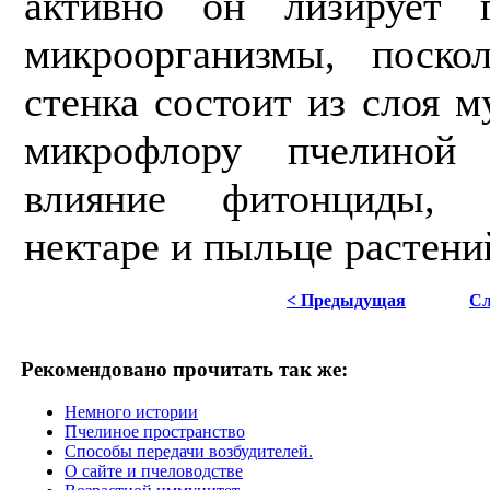
активно он лизирует г
микроорганизмы, поско
стенка состоит из слоя 
микрофло­ру пчелиной
влияние фитонциды, 
нектаре и пыльце растени
< Предыдущая
Сл
Рекомендовано прочитать так же:
Немного истории
Пчелиное пространство
Способы передачи возбудителей.
О сайте и пчеловодстве