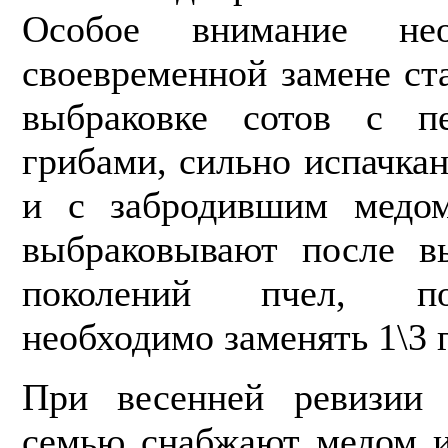
Особое вни­мание не
своевременной замене ста
выбраковке сотов с пе
грибами, сильно испачка
и с забродившим медом
выбраковы­вают после в
поколений пчел, по
необходимо заменять 1\3 
При весенней ревизии
семью снаб­жают медом и