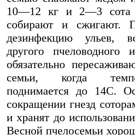
10—12 кг и 2—3 сота 
собирают и сжигают. П
дезинфекцию ульев, 
другого пчеловодного и
обязательно переса­жив
семьи, когда темпе
поднимается до 14С. О
сокра­щении гнезд сотор
и хранят до использован
Весной пчелосемьи хо­ро