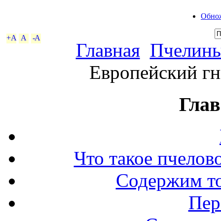
Обнож
+A
A
-A
Главная
Пчелины
Европейский гн
Глав
Что такое пчелов
Содержим то
Пер