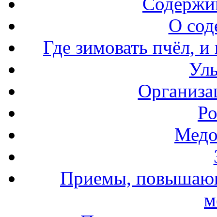
Содержи
О сод
Где зимовать пчёл, и
Уль
Организа
Ро
Медо
Приемы, повышающ
м