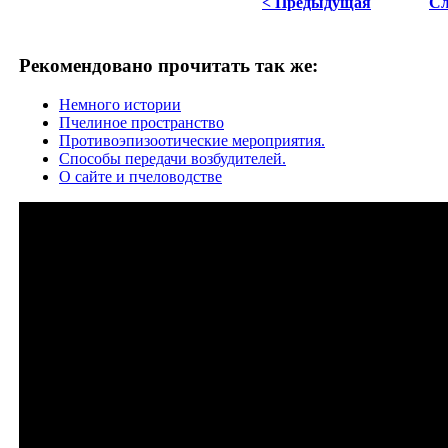
< Предыдущая
Сл
Рекомендовано прочитать так же:
Немного истории
Пчелиное пространство
Противоэпизоотические мероприятия.
Способы передачи возбудителей.
О сайте и пчеловодстве