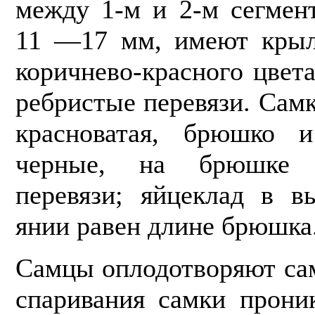
между 1-м и 2-м сегмен
11 —17 мм, имеют крыль
коричнево-красного цвет
ребристые перевязи. Сам
красно­ватая, брюшко 
черные, на брюшке 
перевязи; яйцеклад в в
янии равен длине брюшка
Самцы оплодотворяют сам
спари­вания самки прон