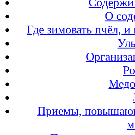
Содержи
О сод
Где зимовать пчёл, и
Уль
Организа
Ро
Медо
Приемы, повышающ
м