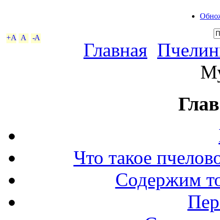
Обнож
+A
A
-A
Главная
Пчелин
М
Глав
Что такое пчелов
Содержим то
Пер