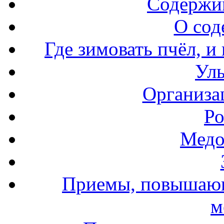
Содержи
О сод
Где зимовать пчёл, и
Уль
Организа
Ро
Медо
Приемы, повышающ
м