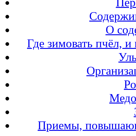
Пер
Содержи
О сод
Где зимовать пчёл, и
Уль
Организа
Ро
Медо
Приемы, повышающ