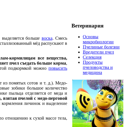
Ветеринария
Основы
 выделяется больше
воска
. Смесь
микробиологии
ристаллизованный мёд распускают в
Пчелиные болезни
Вредители пчел
Селекция
елам-кормилицам все вещества,
Продукты
ляет пчел съедать больше корма
,
пчеловодства и
. Этой подкормкой можно
повысить
медицина
из помятых сотов и т. д.). Медо-
довые зобики большое количество
ике пыльца отделяется от меда и
 взятая пчелой с медо-перговой
я кормления личинок и выделение
по отношению к сухой массе тела,