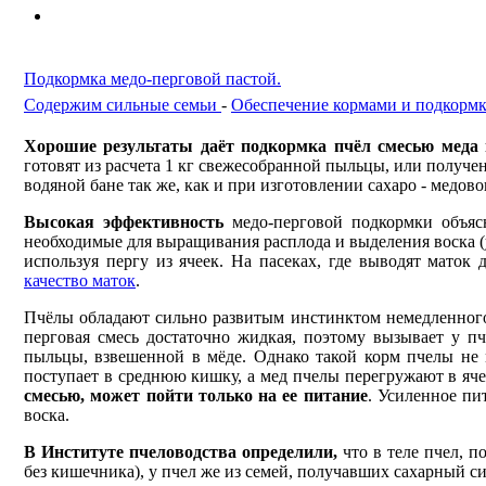
Подкормка медо-перговой пастой.
Содержим сильные семьи
-
Обеспечение кормами и подкормк
Хорошие результаты даёт подкормка пчёл смесью меда 
готовят из расчета 1 кг свежесобранной пыльцы, или получе
водяной бане так же, как и при изготовлении сахаро - медовог
Высокая эффективность
медо-перговой подкормки объяс
необходимые для выращивания расплода и выделения воска (
используя пергу из ячеек. На пасеках, где выводят маток
качество маток
.
Пчёлы обладают сильно развитым инстинктом немедленного сб
перговая смесь достаточно жидкая, поэтому вызывает у п
пыльцы, взвешенной в мёде. Однако такой корм пчелы не 
поступает в среднюю кишку, а мед пчелы перегружают в яч
смесью, может пойти только на ее питание
. Усиленное п
воска.
В Институте пчеловодства определили,
что в теле пчел, п
без кишечника), у пчел же из семей, получавших сахарный с