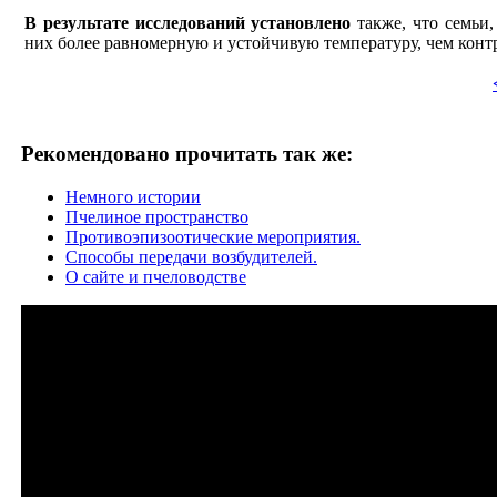
В результате исследований установлено
также, что семьи
них более равномерную и устойчивую температуру, чем конт
Рекомендовано прочитать так же:
Немного истории
Пчелиное пространство
Противоэпизоотические мероприятия.
Способы передачи возбудителей.
О сайте и пчеловодстве