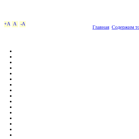
+A
A
-A
Главная
Содержим то