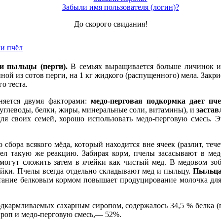
Забыли имя пользователя (логин)?
До скорого свидания!
и пчёл
и пыльцы (перги).
В семьях выращивается больше личинок и
нной из сотов перги, на 1 кг жидкого (распущенного) мела. Зак
о теста.
няется двумя факторами:
медо-перговая подкормка дает пч
углеводы, белки, жиры, минеральные соли, витамины), и
застав
 для своих семей, хорошо использовать медо-перговую смесь
ора всякого мёда, который находится вне ячеек (разлит, течет 
чел такую же реакцию. Забирая корм, пчелы засасывают в ме
могут сложить затем в ячейки как чистый мед. В медовом зоб
ейки. Пчелы всегда отдельно складывают мед и пыльцу.
Пыльца,
итание белковым кормом повышает продуцирование молочка дл
одкармливаемых сахарным сиропом, содержалось 34,5 % белка (
ироп и медо-перговую смесь,— 52%.