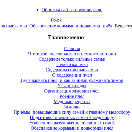
Обножка сайт о пчеловодстве
ильные семьи
Обеспечение кормами и подкормки пчёл
Веществ
Главное меню
Главная
Что такое пчеловодство и немного истории
Содержим только сильные семьи
Перевозка пчёл
Содержим сильные семьи
О содержании пчёл
Где зимовать пчёл, и как за ними ухаживать зимой
Улья и колоды
Организация зимовки пчёл
Роение пчел
Медовые рецепты
Зимовка
Приемы, повышающие силу семей к главному медосбору
Подготовка пчелиных семей к медосбору
Ускоренное размножение пчелиных семей
Обеспечение кормами и подкормки пчёл