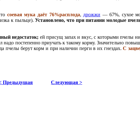
 то
соевая мука даёт 76%расплода
,
дрожжи
— 67%, сухое мо
лизка к пыльце).
Установлено, что при питании молодые пчел
нный недостаток;
ей присущ запах и вкус, с которыми пчелы ни
л надо постепенно приучать к такому корму. Значительно повыш
гда пчелы берут корм и при наличии перги в их гнездах.
С зацв
< Предыдущая
Следующая >