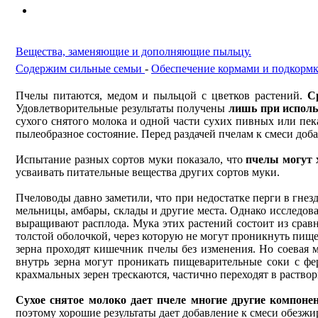
Вещества, заменяющие и дополняющие пыльцу.
Содержим сильные семьи
-
Обеспечение кормами и подкормк
Пчелы питаются, медом и пыльцой с цветков растений.
С
Удовлетворительные результаты получены
лишь при исполь
сухого снятого молока и одной части сухих пивных или пе
пылеобразнoe состояние. Перед раздачей пчелам к смеси доба
Испытание разных сортов му­ки показало, что
пчелы могут 
усваивать питательные вещества других сортов муки.
Пчеловоды давно заметили, что при недостатке перги в гнезд
мельницы, амбары, склады и другие места. Однако исследова
выращивают расплода. Мука этих растений состоит из срав
толстой оболочкой, через которую не могут проникнуть пищ
зерна проходят кишечник пчелы без изменения. Но соевая 
внутрь зерна могут проникать пищеварительные соки с фе
крахмальных зерен трескаются, частично переходят в раство
Сухое снятое молоко дает пчеле многие другие компоне
поэтому хорошие результаты дает добавление к смеси обезж