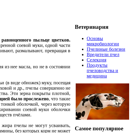
Ветеринария
Основы
 равноценного пыльце цветков.
микробиологии
иренной соевой муки, одной части
Пчелиные болезни
шивают, размалывают, превращая в
Вредители пчел
Селекция
Продукты
 из нее масла, но не в состоянии
пчеловодства и
медицина
ьи (в виде обножек) муку, посещая
ховой и др., пчелы совершенно не
тва. Эти зерна покрыты плотной,
цией было прослежено
, что такие
 тонкой оболочкой, через которую
зжиривании соевой муки оболочки
еществ пчёлами.
жира пчелы не могут усваивать,
Самое популярное
амины, без которых корм не может