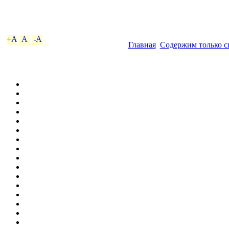
+A
A
-A
Главная
Содержим только с