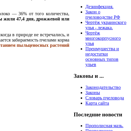
Дезинфекция.
Закон о
локо — 36% от того количества,
пчеловодстве РФ
ы жили 47,4 дня, дрожжевой или
Чертёж украинского
улья - лежака.
Чертёж
когда в природе не встречались, и
многокорпусного
ается забираемость пчелами корма
улья
етанием пыльценосных растений
Преимущества и
недостатки
основных типов
ульев
Законы и ...
Законодательство
Законы
Словарь пчеловода
Карта сайта
Последние новости
Прополисная мазь.
Прополисное