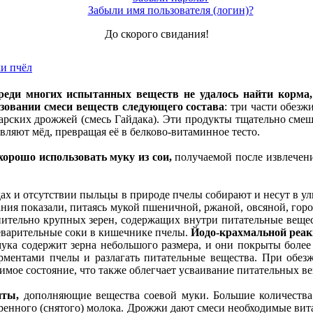
Забыли имя пользователя (логин)?
До скорого свидания!
и пчёл
реди многих испытанных веществ не удалось найти корма,
зовании смеси веществ следующего состава
: три части обезж
карских дрожжей (смесь Гайдака). Эти продукты тщательно сме
вляют мёд, превращая её в белково-витаминное тесто.
хорошо использовать муку из сои,
получаемой после извлечения
ах и отсутствии пыльцы в природе пче­лы собирают и несут в ул
ния показали, питаясь мукой пшеничной, ржаной, овсяной, горо
нительно крупных зерен, содержащих внутри питательные вещес
еварительные соки в кишечнике пчелы.
Йодо-крахмальной реак
мука содержит зерна небольшого размера, и они покрыты более
рментами пчелы и разлагать питательные вещества. При обе
римое состояние, что также облегчает усваивание питательных в
нты,
дополняющие вещества соевой муки. Большие количества 
иренного (снятого) молока. Дрожжи дают смеси необходимые вит