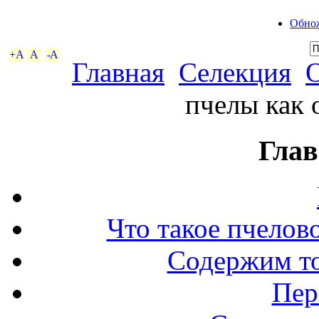
Обнож
+A
A
-A
Главная
Селекция
пчелы как 
Глав
Что такое пчелов
Содержим то
Пер