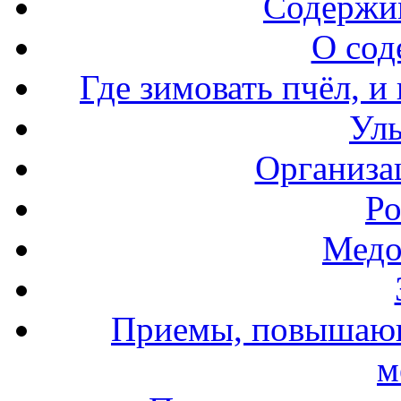
Содержи
О сод
Где зимовать пчёл, и
Уль
Организа
Ро
Медо
Приемы, повышающ
м