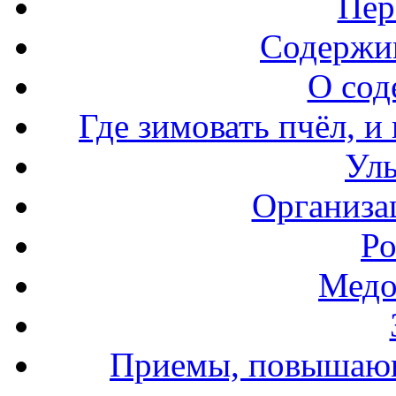
Пер
Содержи
О сод
Где зимовать пчёл, и
Уль
Организа
Ро
Медо
Приемы, повышающ