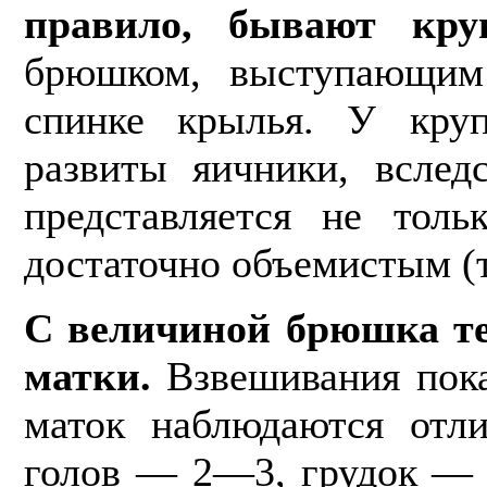
правило, бывают кру
брюшком, выступающим
спинке крылья. У круп
развиты яич­ники, всле
представляется не толь
достаточно объемис­тым (
С величиной брюшка те
матки.
Взвеши­вания пока
маток наблюдаются отли
голов — 2—3, грудок —