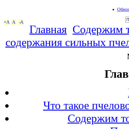
Обнож
+A
A
-A
Главная
Содержим т
содержания сильных пче
Глав
Что такое пчелов
Содержим то