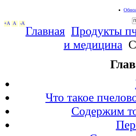
Обнож
+A
A
-A
Главная
Продукты пч
и медицина
С
Глав
Что такое пчелов
Содержим то
Пер