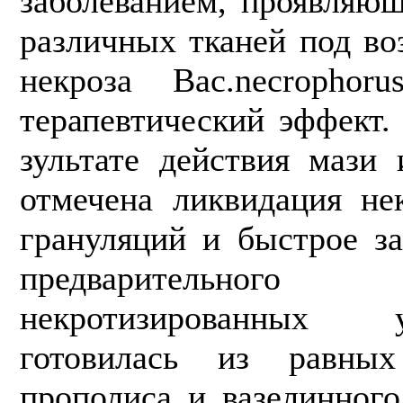
заболеванием, проявляю
различных тканей под во
некроза Вас.necrophor
терапевтический эффект.
зультате действия мази
отмечена ли­квидация не
грануляций и быстрое за
предварительно
некротизированных 
готовилась из равных
прополиса и вазелинного