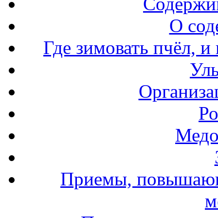
Содержи
О сод
Где зимовать пчёл, и
Уль
Организа
Ро
Медо
Приемы, повышающ
м