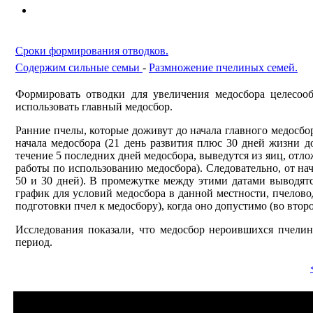
Сроки формирования отводков.
Содержим сильные семьи
-
Размножение пчелиных семей.
Формировать отводки для увеличения медосбора целесоо
использовать главный медосбор.
Ранние пчелы, которые доживут до начала главного медосбор
начала медосбора (21 день развития плюс 30 дней жизни д
течение 5 последних дней медосбора, выведутся из яиц, отло
работы по использованию медосбора). Следовательно, от нач
50 и 30 дней). В промежутке между этими датами выводят
график для условий медосбора в данной местности, пчелово
подготовки пчел к медосбору), когда оно допустимо (во вто
Исследования показали, что медосбор нероившихся пчели
период.