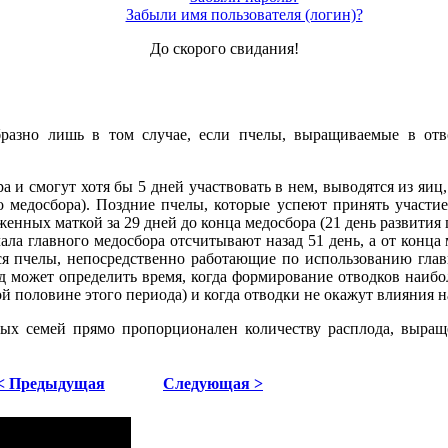
Забыли имя пользователя (логин)?
До скорого свидания!
бразно лишь в том случае, если пчелы, выращиваемые в отв
а и смогут хотя бы 5 дней участвовать в нем, выводятся из яиц
о медосбора). Поздние пчелы, которые успеют принять участие
женных маткой за 29 дней до конца медосбора (21 день развития 
ала главного медосбора отсчитывают назад 51 день, а от конца
ся пчелы, непосредственно работающие по использованию глав
д может определить время, когда формирование отводков наибо
рой половине этого периода) и когда отводки не окажут влияния
ных семей прямо пропорционален количеству расплода, выращ
< Предыдущая
Следующая >