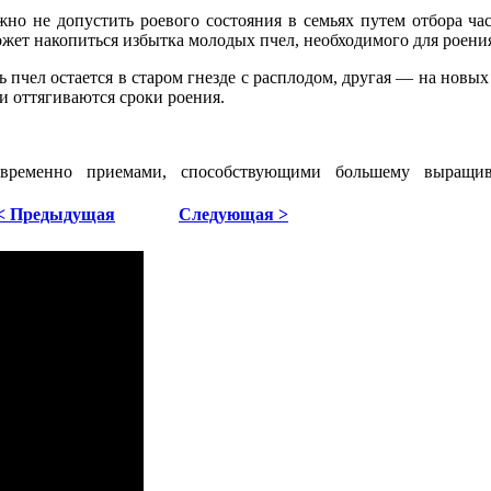
жно не допустить роевого состояния в семьях путем отбора ча
может накопиться избытка молодых пчел, необходимого для роени
ь пчел остается в старом гнезде с расплодом, другая — на новых
и оттягиваются сроки рое­ния.
вре­менно приемами, способствующими большему выращи
< Предыдущая
Следующая >