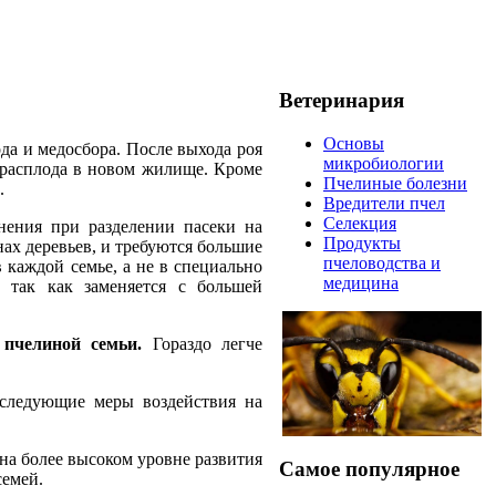
Ветеринария
Основы
а и медосбора. После выхода роя
микробиологии
м расплода в новом жилище. Кроме
Пчелиные болезни
.
Вредители пчел
Селекция
нения при разделении пасеки на
Продукты
ах деревьев, и требуются большие
пчеловодства и
 каждой семье, а не в специально
медицина
, так как заменяется с большей
 пчелиной семьи.
Гораздо легче
следу­ющие меры воздействия на
 на более высоком уровне развития
Самое популярное
семей.