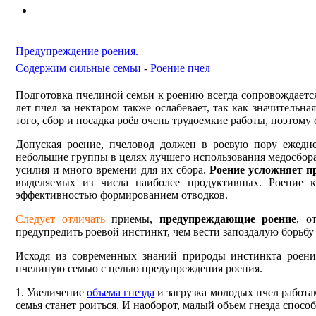
Предупреждение роения.
Содержим сильные семьи
-
Роение пчел
Подготовка пчелиной семьи к роению всегда сопровождаетс
лет пчел за нектаром также ослабевает, так как значитель
того, сбор и посадка роёв очень трудоемкие работы, поэтом
Допуская роение, пчеловод должен в роевую пору ежедне
небольшие группы в целях лучшего исполь­зования медосбора
усилия и много времени для их сбора.
Роение усложняет п
выделяемых из числа наиболее продуктивных. Роение ка
эффективностью формирова­нием отводков.
Следует отличать
приемы,
предупреждающие роение
, о
предупредить роевой инстинкт, чем вести запозда­лую борьбу
Исходя из современных знаний природы инстинкта роения
пчелиную семью с целью предупрежде­ния роения.
1. Увеличение
объема гнезда
и загрузка молодых пчел рабо­та
семья станет роиться. И наоборот, малый объем гнезда спос