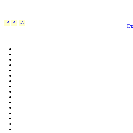
+A
A
-A
Гл