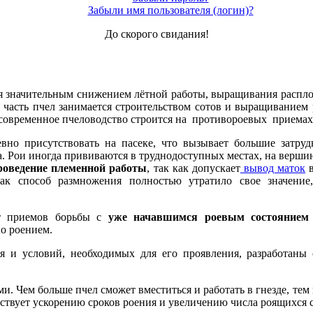
Забыли имя пользователя (логин)?
До скорого свидания!
я значительным снижением лётной работы, выращивания расплод
ная часть пчел занимается строительством сотов и выращивание
у современное пчеловодство строится на противороевых приемах
вно присутствовать на пасеке, что вызывает большие затруд
. Рои иногда прививаются в труднодоступных местах, на вершин
роведение пле­менной работы
, так как допускает
вывод маток
в
к способ размножения полностью утратило свое значе­ние
т прие­мов борьбы с
уже начавшимся роевым состоянием
 о роением.
 и условий, необходимых для его проявления, разработаны 
ми. Чем больше пчел сможет вместиться и работать в гнезде, тем
обствует ускорению сроков роения и увеличению числа роящихся 