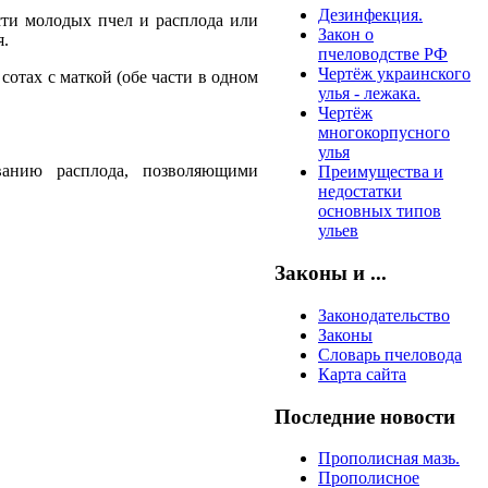
Дезинфекция.
сти мо­лодых пчел и расплода или
Закон о
я.
пчеловодстве РФ
Чертёж украинского
 сотах с маткой (обе части в одном
улья - лежака.
Чертёж
многокорпусного
улья
ванию расплода, позволяющими
Преимущества и
недостатки
основных типов
ульев
Законы и ...
Законодательство
Законы
Словарь пчеловода
Карта сайта
Последние новости
Прополисная мазь.
Прополисное