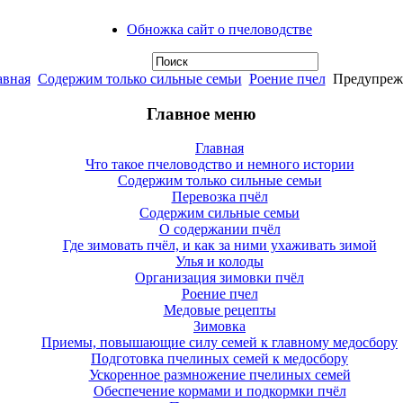
Обножка сайт о пчеловодстве
авная
Содержим только сильные семьи
Роение пчел
Предупрежд
Главное меню
Главная
Что такое пчеловодство и немного истории
Содержим только сильные семьи
Перевозка пчёл
Содержим сильные семьи
О содержании пчёл
Где зимовать пчёл, и как за ними ухаживать зимой
Улья и колоды
Организация зимовки пчёл
Роение пчел
Медовые рецепты
Зимовка
Приемы, повышающие силу семей к главному медосбору
Подготовка пчелиных семей к медосбору
Ускоренное размножение пчелиных семей
Обеспечение кормами и подкормки пчёл