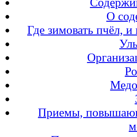
Содержи
О сод
Где зимовать пчёл, и
Уль
Организа
Ро
Медо
Приемы, повышающ
м