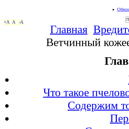
Обнож
+A
A
-A
Главная
Вредит
Ветчинный кожеед
Глав
Что такое пчелов
Содержим то
Пер