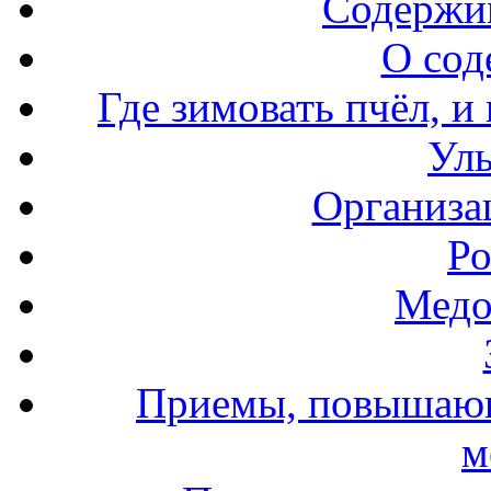
Содержи
О сод
Где зимовать пчёл, и
Уль
Организа
Ро
Медо
Приемы, повышающ
м