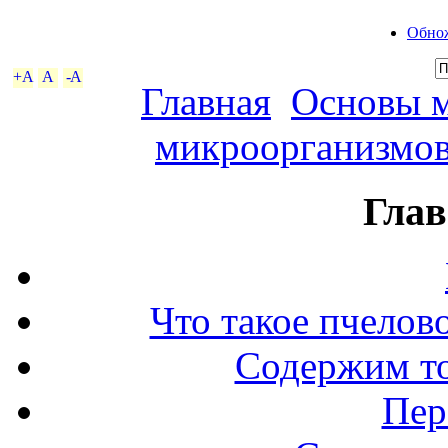
Обнож
+A
A
-A
Главная
Основы 
микроорганизмо
Глав
Что такое пчелов
Содержим то
Пер