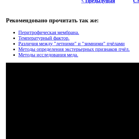
< Предыдущая
Сл
Рекомендовано прочитать так же:
Перитрофическая мембрана.
Температурный фактор.
Различия между "летними" и "зимними" пчёлами
Методы определения экстерьерных признаков пчёл.
Методы исследования меда.