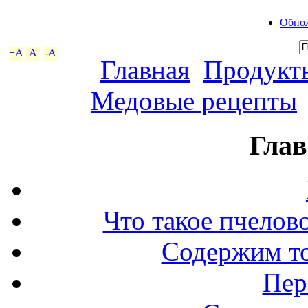
Обнож
+A
A
-A
Главная
Продукты
Медовые рецепты
Глав
Что такое пчелов
Содержим то
Пер