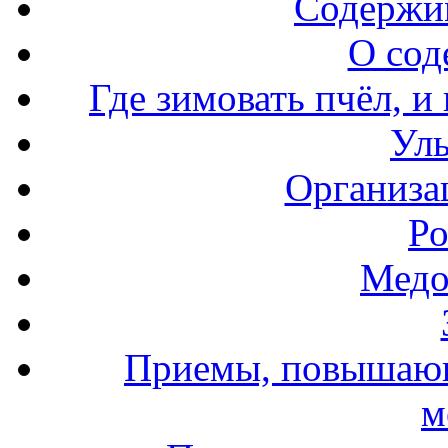
Содержи
О сод
Где зимовать пчёл, и
Уль
Организа
Ро
Медо
Приемы, повышающ
м