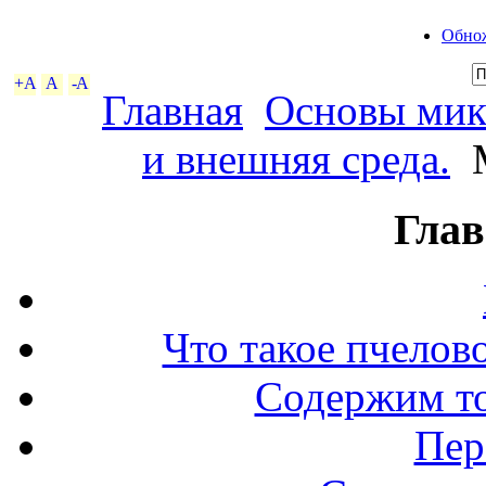
Обнож
+A
A
-A
Главная
Основы мик
и внешняя среда.
М
Глав
Что такое пчелов
Содержим то
Пер