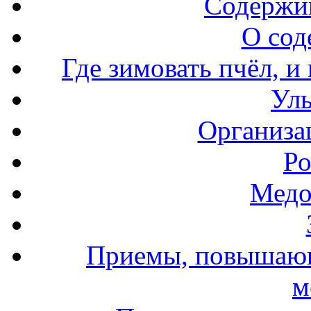
Содержи
О сод
Где зимовать пчёл, и
Уль
Организа
Ро
Медо
Приемы, повышающ
м