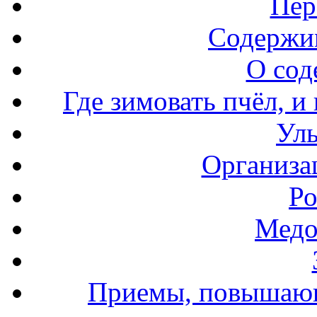
Пер
Содержи
О сод
Где зимовать пчёл, и
Уль
Организа
Ро
Медо
Приемы, повышающ