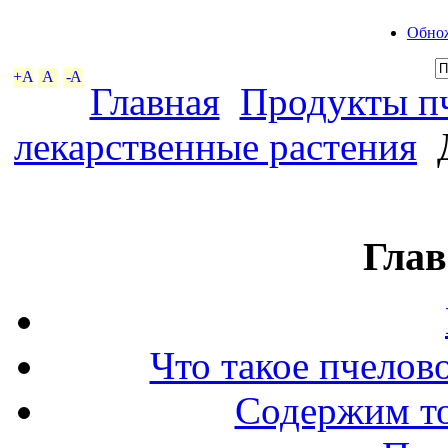
Обнож
+A
A
-A
Главная
Продукты пч
лекарственные растения
Д
Глав
Что такое пчелов
Содержим то