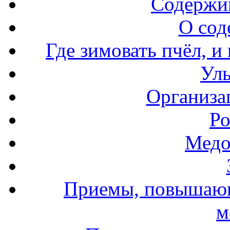
Содержи
О сод
Где зимовать пчёл, и
Уль
Организа
Ро
Медо
Приемы, повышающ
м