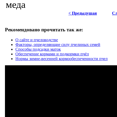
меда
< Предыдущая
Сл
Рекомендовано прочитать так же:
О сайте и пчеловодстве
Факторы, определяющие силу пчелиных семей
Способы подсадки маток
Обеспечение кормами и подкормки пчёл
Нормы зимне-весенней кормообеспеченности пчел