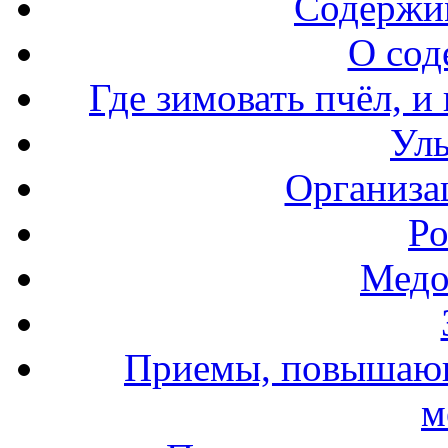
Содержи
О сод
Где зимовать пчёл, и
Уль
Организа
Ро
Медо
Приемы, повышающ
м