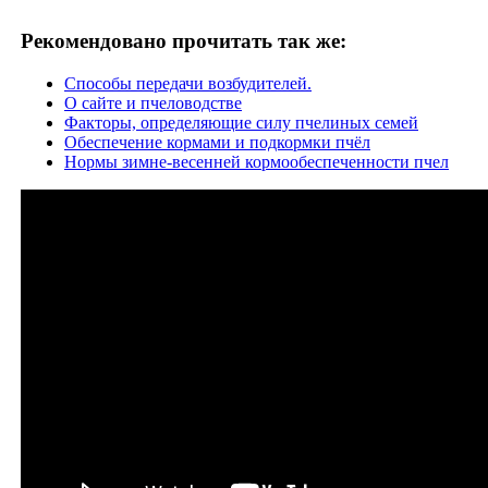
Рекомендовано прочитать так же:
Способы передачи возбудителей.
О сайте и пчеловодстве
Факторы, определяющие силу пчелиных семей
Обеспечение кормами и подкормки пчёл
Нормы зимне-весенней кормообеспеченности пчел