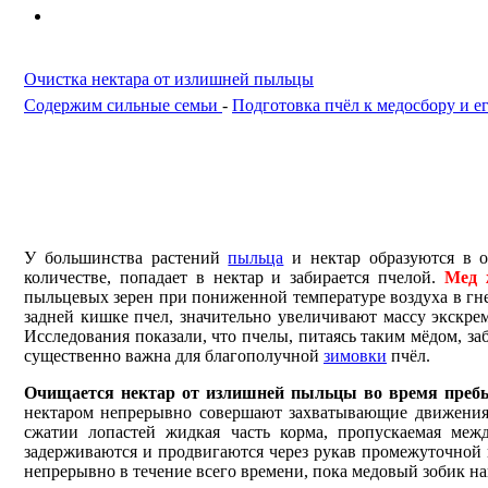
Очистка нектара от излишней пыльцы
Содержим сильные семьи
-
Подготовка пчёл к медосбору и е
У большинства расте­ний
пыльца
и нектар образуются в о
количестве, попадает в нектар и забирается пчелой.
Мед 
пыльцевых зерен при пониженной тем­пературе воздуха в гне
задней кишке пчел, значительно увеличивают массу экскре
Исследования показали, что пчелы, питаясь таким мёдом, з
существенно важна для благополучной
зимовки
пчёл.
Очищается нектар от излишней пыльцы во время пребы
нектаром непрерывно совершают захваты­вающие движения 
сжатии лопа­стей жидкая часть корма, пропускаемая меж
задерживаются и продвигаются через рукав промежуточ­но
непрерывно в течение всего времени, пока медовый зобик н