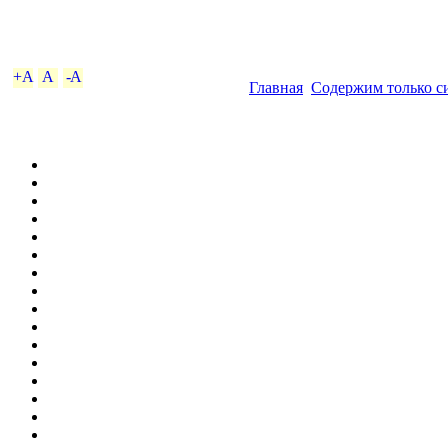
+A
A
-A
Главная
Содержим только с