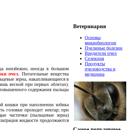
Ветеринария
Основы
микробиологии
Пчелиные болезни
Вредители пчел
Селекция
Продукты
ца неизбежно, иногда в большом
пчеловодства и
вки пчел
. Питательные вещества
медицина
льцевые зерна, накапливающиеся в
ишь весной при первых облетах).
от повышенного содержания пыльцы
ой кишки при наполнении зобика
ть головки проходит нектар; при
дые частички (пыльцевые зерна)
ильтрация жидкости продолжаются
Самое популярное