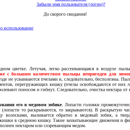
Забыли имя пользователя (логин)?
До скорого свидания!
го использование
дном цветке. Летучая, легко рассеивающаяся в воздухе пыль
же с большим количеством пыльцы непригоден для зимо
зде не усваиваются пчелами и, следова­тельно, бесполезны. Пы
ментов, пере­гружающих кишку (пчелы освобождаются от них л
аболевают поносом и гибнут. Следовательно, очистка нектара 
вания его в медовом зобике
. Лопасти головки промежуточн
(лопасти то раскрываются, то закрываются). В раскрытую час
ду волосками, выли­вается обратно в медовый зобик, а твер
й кишки в среднюю кишку. Такие захватывающие движения и ф
аполнен нектаром или созреваю­щим медом.