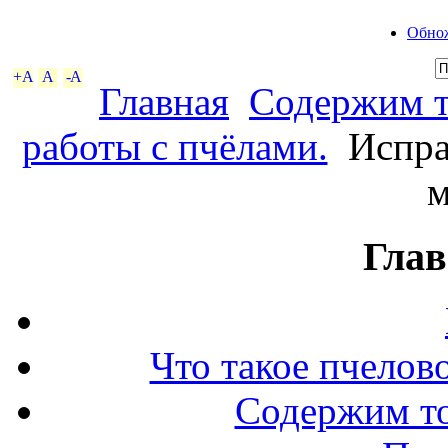
Обнож
+A
A
-A
Главная
Содержим т
работы с пчёлами.
Испра
м
Глав
Что такое пчелов
Содержим то