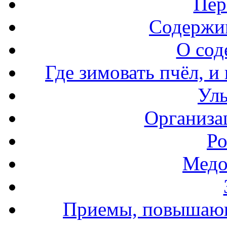
Пер
Содержи
О сод
Где зимовать пчёл, и
Уль
Организа
Ро
Медо
Приемы, повышающ