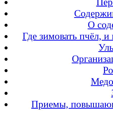
Пер
Содержи
О сод
Где зимовать пчёл, и
Уль
Организа
Ро
Медо
Приемы, повышающ