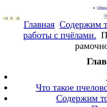
Обнож
+A
A
-A
Главная
Содержим т
работы с пчёлами.
П
рамочно
Глав
Что такое пчелов
Содержим то